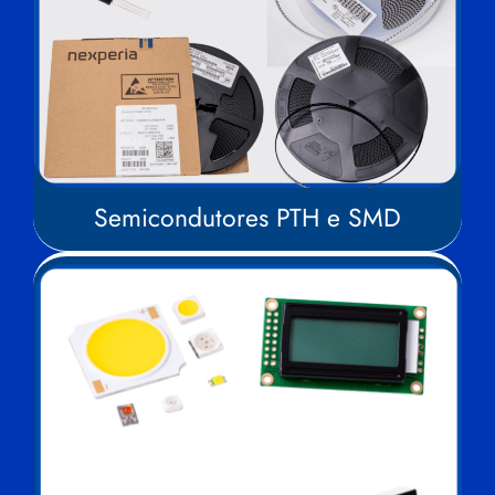
Semicondutores PTH e SMD