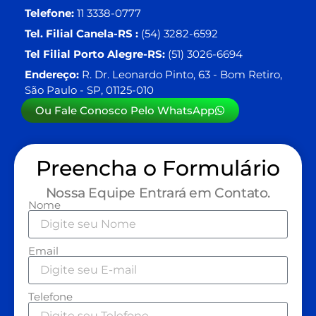
Telefone:
11 3338-0777
Tel. Filial Canela-RS :
(54) 3282-6592
Tel Filial Porto Alegre-RS:
(51) 3026-6694
Endereço:
R. Dr. Leonardo Pinto, 63 - Bom Retiro,
São Paulo - SP, 01125-010
Ou Fale Conosco Pelo WhatsApp
Preencha o Formulário
Nossa Equipe Entrará em Contato.
Nome
Email
Telefone